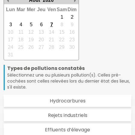
Août
2026
Lun
Mar
Mer
Jeu
Ven
Sam
Dim
1
2
3
4
5
6
7
8
9
10
11
12
13
14
15
16
17
18
19
20
21
22
23
24
25
26
27
28
29
30
31
Types de pollutions constatés
Sélectionnez une ou plusieurs pollution(s). Celles pré-
cochées sont celles relevées lors du dernier état des lieux,
s'il existe.
Hydrocarbures
Rejets industriels
Effluents d’élevage