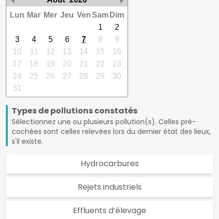
Lun
Mar
Mer
Jeu
Ven
Sam
Dim
1
2
3
4
5
6
7
8
9
10
11
12
13
14
15
16
17
18
19
20
21
22
23
24
25
26
27
28
29
30
31
Types de pollutions constatés
Sélectionnez une ou plusieurs pollution(s). Celles pré-
cochées sont celles relevées lors du dernier état des lieux,
s'il existe.
Hydrocarbures
Rejets industriels
Effluents d’élevage