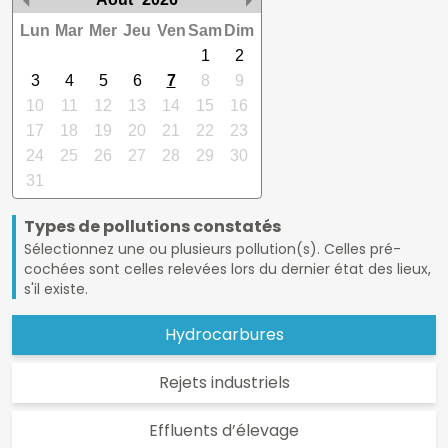
Lun
Mar
Mer
Jeu
Ven
Sam
Dim
1
2
3
4
5
6
7
8
9
10
11
12
13
14
15
16
17
18
19
20
21
22
23
24
25
26
27
28
29
30
31
Types de pollutions constatés
Sélectionnez une ou plusieurs pollution(s). Celles pré-
cochées sont celles relevées lors du dernier état des lieux,
s'il existe.
Hydrocarbures
Rejets industriels
Effluents d’élevage