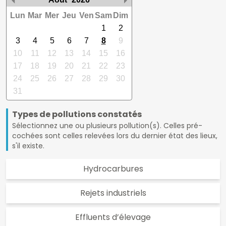
Lun
Mar
Mer
Jeu
Ven
Sam
Dim
1
2
3
4
5
6
7
8
9
10
11
12
13
14
15
16
17
18
19
20
21
22
23
24
25
26
27
28
29
30
31
Types de pollutions constatés
Sélectionnez une ou plusieurs pollution(s). Celles pré-
cochées sont celles relevées lors du dernier état des lieux,
s'il existe.
Hydrocarbures
Rejets industriels
Effluents d’élevage