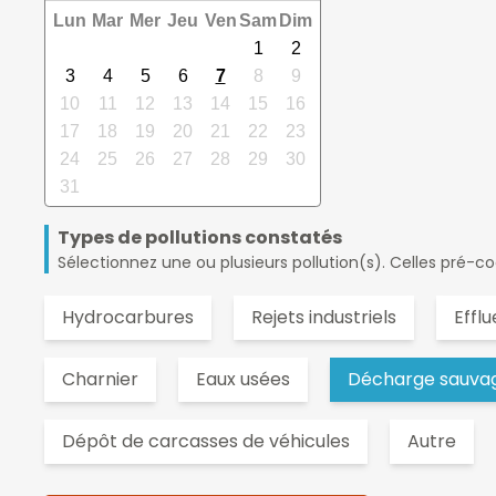
Lun
Mar
Mer
Jeu
Ven
Sam
Dim
1
2
3
4
5
6
7
8
9
10
11
12
13
14
15
16
17
18
19
20
21
22
23
24
25
26
27
28
29
30
31
Types de pollutions constatés
Sélectionnez une ou plusieurs pollution(s). Celles pré-coch
Hydrocarbures
Rejets industriels
Effl
Charnier
Eaux usées
Décharge sauvag
Dépôt de carcasses de véhicules
Autre