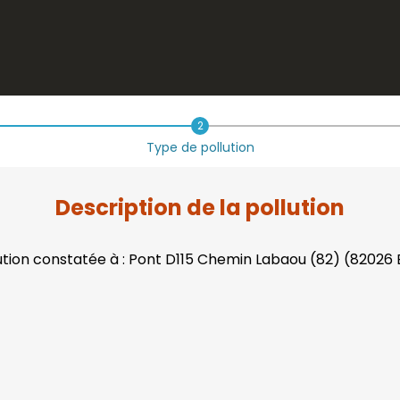
2
Type de pollution
Description de la pollution
llution constatée à : Pont D115 Chemin Labaou (82) (82026 