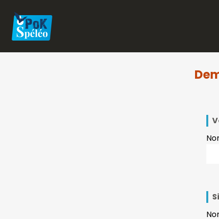
Dem
V
No
S
Nom