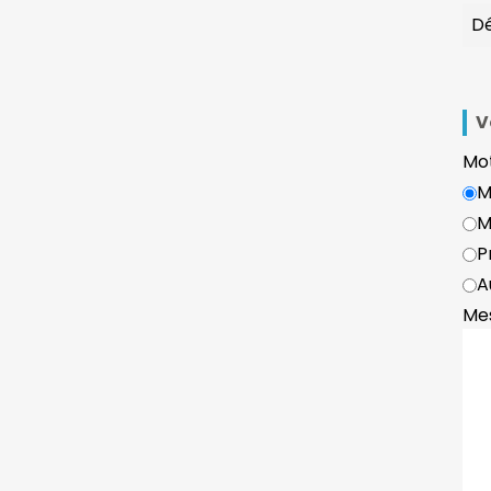
V
Mot
M
M
P
A
Me