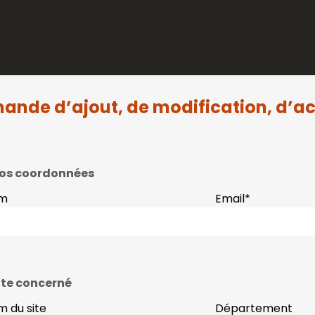
ande d’ajout, de modification, d’ac
os coordonnées
m
Email
*
ite concerné
 du site
Département