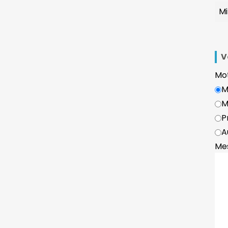
V
Mot
M
M
P
A
Me