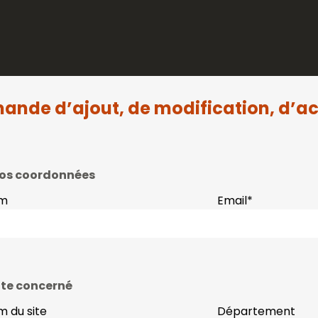
ande d’ajout, de modification, d’ac
os coordonnées
m
Email
*
ite concerné
 du site
Département