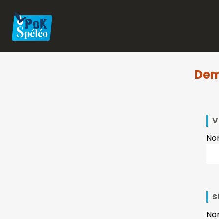
Dem
V
No
S
Nom