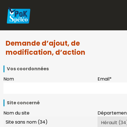
Demande d’ajout, de
modification, d’action
Vos coordonnées
Nom
Email
*
Site concerné
Nom du site
Départemen