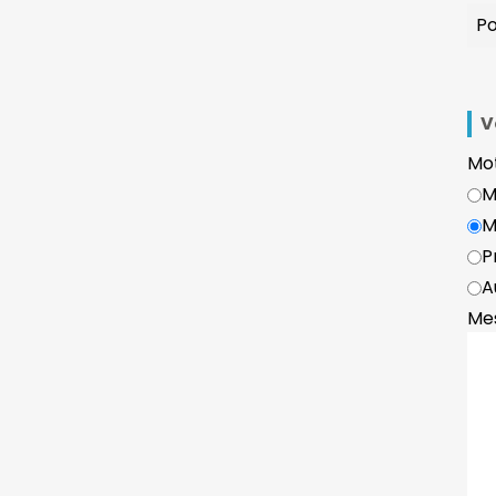
V
Mot
M
M
P
A
Me