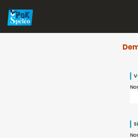
Dem
V
No
S
Nom