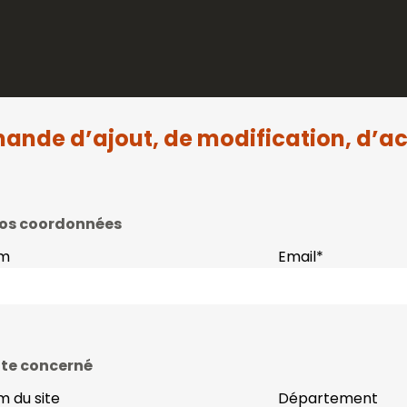
ande d’ajout, de modification, d’ac
os coordonnées
m
Email
*
ite concerné
 du site
Département