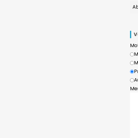
V
Mot
M
M
P
A
Me