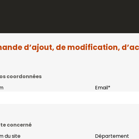
ande d’ajout, de modification, d’ac
os coordonnées
m
Email
*
ite concerné
 du site
Département