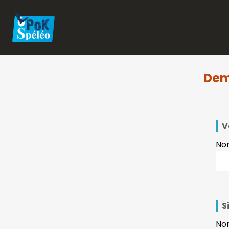
Dem
V
No
S
Nom